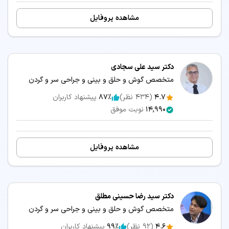
مشاهده پروفایل
سرگیجه
شنوایی سنجی کودکان
شکستگی بینی
عفونت گوش
دکتر سید علی سجادی
عمل انحراف بینی
عمل بینی استخوانی
(سپتوپلاستی)
متخصص گوش و حلق و بینی و جراحی سر و گردن
4.7
(
434
نظر)
87٪
پیشنهاد کاربران
عمل بینی بدون بیهوشی
عمل بینی بدون تامپون
14,990
نوبت موفق
عمل بینی به روش بسته
عمل بینی طبیعی
عمل بینی غضروفی
عمل بینی فانتزی
مشاهده پروفایل
عمل بینی مردانه
عمل بینی گوشتی
دکتر سید رضا حسینی مطلق
تخصص‌های مرتبط:
متخصص گوش و حلق و بینی و جراحی سر و گردن
👨‍⚕️ نوبت‌دهی دکتر فلوشیپ طب خواب در بندرعباس
4.6
(
92
نظر)
99٪
پیشنهاد کاربران