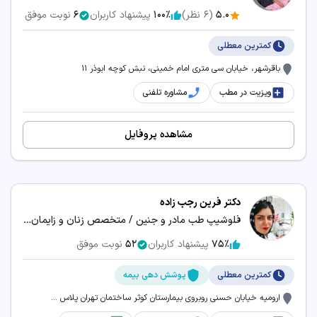
5.0
(
6
نظر)
100٪
پیشنهاد کاربران
6
نوبت موفق
کمترین معطلی
باقرشهر، خیابان سی متری امام خمینی، نبش کوچه ابوذر 11
ویزیت در مطب
مشاوره تلفنی
مشاهده پروفایل
دکتر فرین رجب زاده
فلوشیپ طب مادر و جنین / متخصص زنان و زایمان / پزشک طب سنتی ایرانی
75٪
پیشنهاد کاربران
52
نوبت موفق
کمترین معطلی
پوشش دهی بیمه
ارومیه خیابان حسنی روبروی بیمارستان کوثر ساختمان تهران پلاس ...