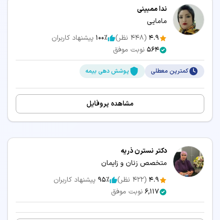
ندا ممبینی
مامایی
4.9
(
448
نظر)
100٪
پیشنهاد کاربران
564
نوبت موفق
کمترین معطلی
پوشش دهی بیمه
مشاهده پروفایل
دکتر نسترن ذریه
متخصص زنان و زایمان
4.9
(
422
نظر)
95٪
پیشنهاد کاربران
6,117
نوبت موفق