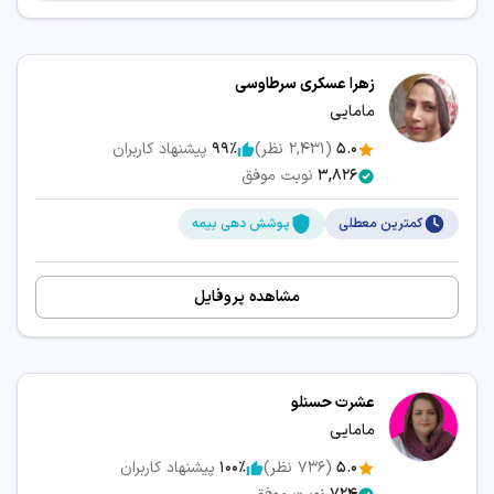
زهرا عسکری سرطاوسی
مامایی
5.0
(
2,431
نظر)
99٪
پیشنهاد کاربران
3,826
نوبت موفق
کمترین معطلی
پوشش دهی بیمه
مشاهده پروفایل
عشرت حسنلو
مامایی
5.0
(
736
نظر)
100٪
پیشنهاد کاربران