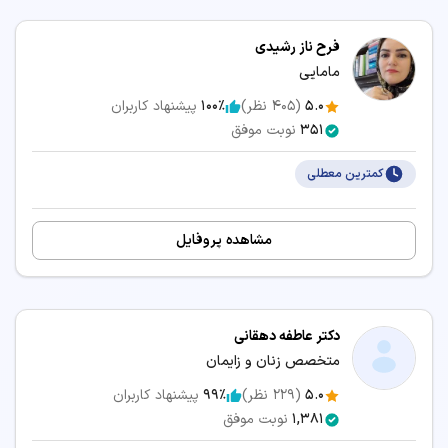
فرح ناز رشیدی
مامایی
5.0
(
405
نظر)
100٪
پیشنهاد کاربران
351
نوبت موفق
کمترین معطلی
مشاهده پروفایل
دکتر عاطفه دهقانی
متخصص زنان و زایمان
5.0
(
229
نظر)
99٪
پیشنهاد کاربران
1,381
نوبت موفق