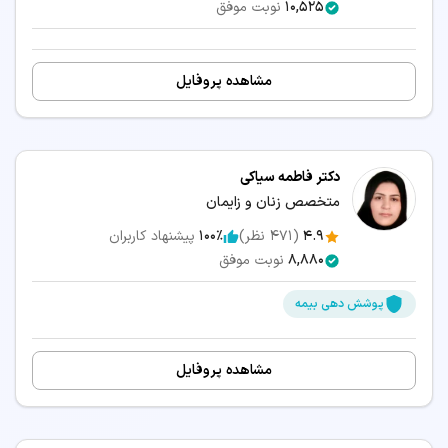
10,525
نوبت موفق
مشاهده پروفایل
دکتر فاطمه سیاکی
متخصص زنان و زایمان
4.9
(
471
نظر)
100٪
پیشنهاد کاربران
8,880
نوبت موفق
پوشش دهی بیمه
مشاهده پروفایل