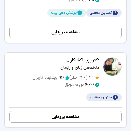
180
نوبت موفق
کمترین معطلی
پوشش دهی بیمه
مشاهده پروفایل
دکتر پریسا کشتکاران
متخصص زنان و زایمان
4.9
(
346
نظر)
91٪
پیشنهاد کاربران
4,096
نوبت موفق
کمترین معطلی
مشاهده پروفایل