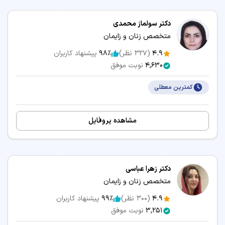
دکتر سولماز محمدی
متخصص زنان و زایمان
4.9
(
327
نظر)
98٪
پیشنهاد کاربران
4,630
نوبت موفق
کمترین معطلی
مشاهده پروفایل
دکتر زهرا عباسی
متخصص زنان و زایمان
4.9
(
300
نظر)
99٪
پیشنهاد کاربران
3,251
نوبت موفق