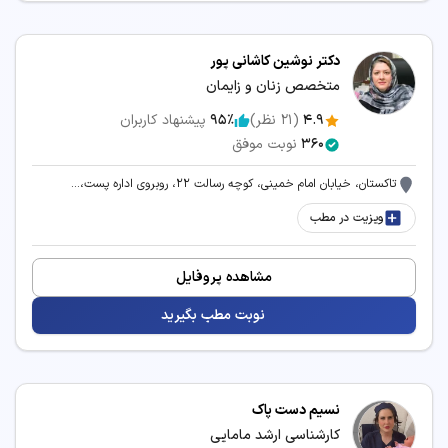
دکتر نوشین کاشانی پور
متخصص زنان و زایمان
4.9
(
21
نظر)
95٪
پیشنهاد کاربران
360
نوبت موفق
تاکستان، خیابان امام خمینی، کوچه رسالت 22، روبروی اداره پست،...
ویزیت در مطب
مشاهده پروفایل
نوبت مطب بگیرید
نسیم دست پاک
کارشناسی ارشد مامایی