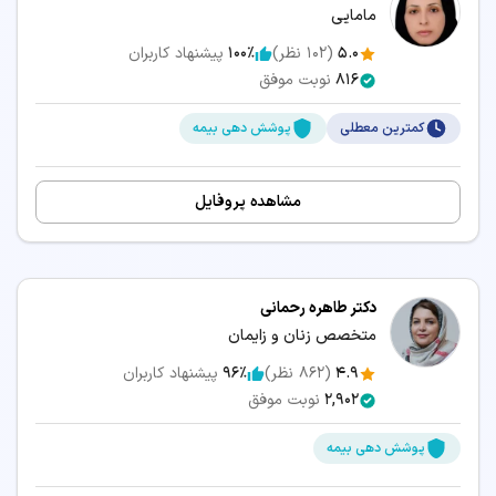
مامایی
5.0
(
102
نظر)
100٪
پیشنهاد کاربران
816
نوبت موفق
کمترین معطلی
پوشش دهی بیمه
مشاهده پروفایل
دکتر طاهره رحمانی
متخصص زنان و زایمان
4.9
(
862
نظر)
96٪
پیشنهاد کاربران
2,902
نوبت موفق
پوشش دهی بیمه