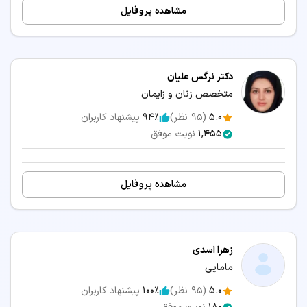
مشاهده پروفایل
دکتر نرگس علیان
متخصص زنان و زایمان
5.0
(
95
نظر)
94٪
پیشنهاد کاربران
1,455
نوبت موفق
مشاهده پروفایل
زهرا اسدی
مامایی
5.0
(
95
نظر)
100٪
پیشنهاد کاربران