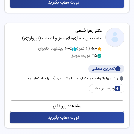
نوبت مطب بگیرید
سرویس‌های مرتبط:
مشاوره آنلاین سردرد
دکتر زهرا فتحی
متخصص بیماری‌های مغز و اعصاب (نورولوژی)
5.0
(
6
نظر)
100٪
پیشنهاد کاربران
35
نوبت موفق
کمترین معطلی
اراک چهارراه ولیعصر ابتدای خیابان شیرودی (خرم) ساختمان ارغوا...
ویزیت در مطب
مشاهده پروفایل
نوبت مطب بگیرید