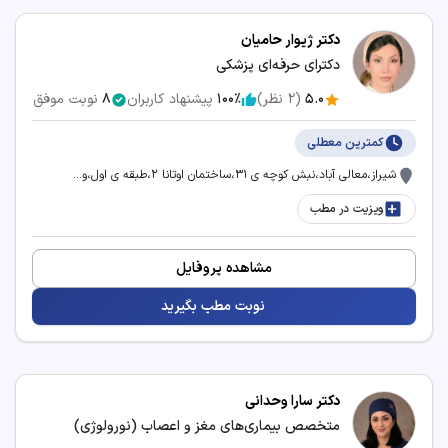
دکتر ژیوار حامیان
دکترای حرفه‌ای پزشکی
5.0
(
2
نظر)
100٪
پیشنهاد کاربران
8
نوبت موفق
کمترین معطلی
شیراز،معالی آباد،نبش کوچه ی ۳۱،ساختمان اوتانا ۲،طبقه ی اول،و...
ویزیت در مطب
مشاهده پروفایل
نوبت مطب بگیرید
دکتر سارا وحدانی
متخصص بیماری‌های مغز و اعصاب (نورولوژی)