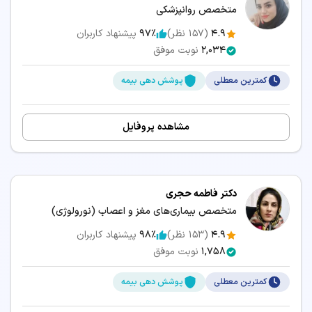
متخصص روانپزشکی
4.9
(
157
نظر)
97٪
پیشنهاد کاربران
2,034
نوبت موفق
کمترین معطلی
پوشش دهی بیمه
مشاهده پروفایل
دکتر فاطمه حجری
متخصص بیماری‌های مغز و اعصاب (نورولوژی)
4.9
(
153
نظر)
98٪
پیشنهاد کاربران
1,758
نوبت موفق
کمترین معطلی
پوشش دهی بیمه