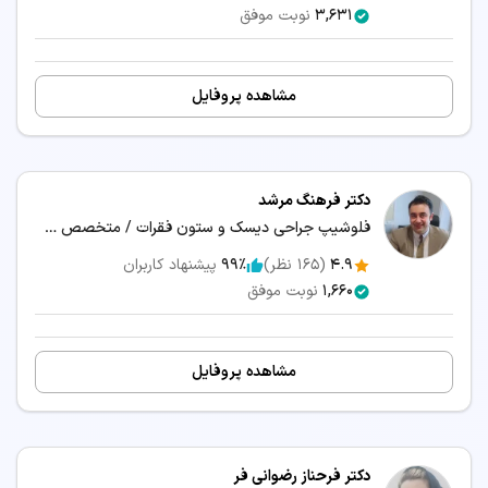
3,631
نوبت موفق
مشاهده پروفایل
دکتر فرهنگ مرشد
فلوشیپ جراحی دیسک و ستون فقرات / متخصص جراحی مغز و اعصاب
4.9
(
165
نظر)
99٪
پیشنهاد کاربران
1,660
نوبت موفق
مشاهده پروفایل
دکتر فرحناز رضوانی فر