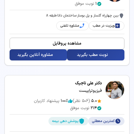
1
نوبت موفق
بین چهارراه گلسار و پل بوسار؛ساختمان دانا؛طبقه 8
ویزیت در مطب
مشاوره تلفنی
مشاهده پروفایل
نوبت مطب بگیرید
مشاوره آنلاین بگیرید
دکتر علی تاجیک
فیزیوتراپیست
5.0
(
506
نظر)
100٪
پیشنهاد کاربران
214
نوبت موفق
کمترین معطلی
پوشش دهی بیمه