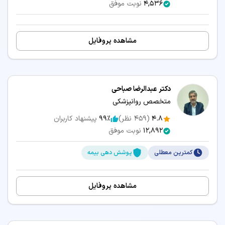
4,536
نوبت موفق
مشاهده پروفایل
دکتر عبدالرضا صباحی
متخصص روانپزشکی
4.8
(
459
نظر)
99٪
پیشنهاد کاربران
12,892
نوبت موفق
کمترین معطلی
پوشش دهی بیمه
مشاهده پروفایل