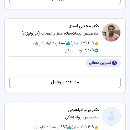
دکتر مجتبی اسدی
متخصص بیماری‌های مغز و اعصاب (نورولوژی)
4.9
(
113
نظر)
100٪
پیشنهاد کاربران
2,409
نوبت موفق
کمترین معطلی
مشاهده پروفایل
دکتر پرنیا ابراهیمی
متخصص روانپزشکی
4.9
(
111
نظر)
99٪
پیشنهاد کاربران