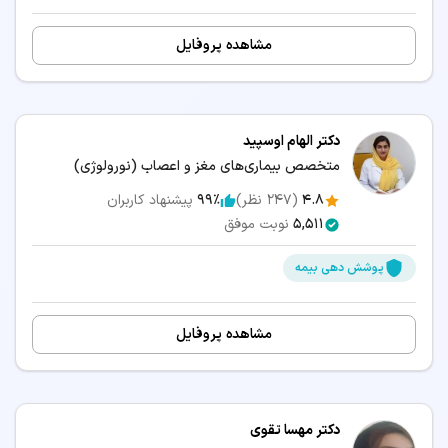
مشاهده پروفایل
دکتر الهام اوسپید
متخصص بیماری‌های مغز و اعصاب (نورولوژی)
4.8
(
247
نظر)
99٪
پیشنهاد کاربران
5,511
نوبت موفق
پوشش دهی بیمه
مشاهده پروفایل
دکتر مهسا تقوی