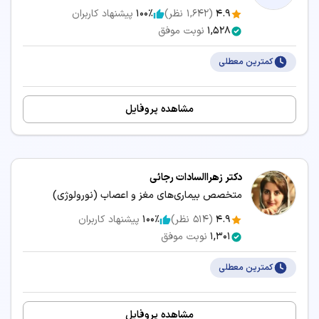
4.9
(
1,642
نظر)
100٪
پیشنهاد کاربران
1,528
نوبت موفق
کمترین معطلی
مشاهده پروفایل
دکتر زهراالسادات رجائی
متخصص بیماری‌های مغز و اعصاب (نورولوژی)
4.9
(
514
نظر)
100٪
پیشنهاد کاربران
1,301
نوبت موفق
کمترین معطلی
مشاهده پروفایل