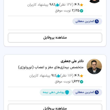
4.9
(
127
نظر)
98٪
پیشنهاد کاربران
2,125
نوبت موفق
کمترین معطلی
مشاهده پروفایل
دکتر علی جعفری
متخصص بیماری‌های مغز و اعصاب (نورولوژی)
4.9
(
116
نظر)
91٪
پیشنهاد کاربران
1,632
نوبت موفق
کمترین معطلی
پوشش دهی بیمه
مشاهده پروفایل