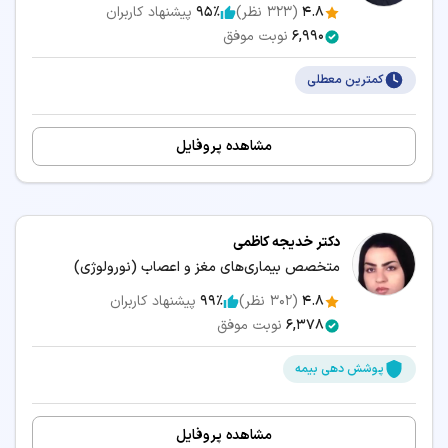
4.8
(
323
نظر)
95٪
پیشنهاد کاربران
6,990
نوبت موفق
کمترین معطلی
مشاهده پروفایل
دکتر خدیجه کاظمی
متخصص بیماری‌های مغز و اعصاب (نورولوژی)
4.8
(
302
نظر)
99٪
پیشنهاد کاربران
6,378
نوبت موفق
پوشش دهی بیمه
مشاهده پروفایل