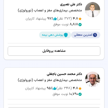
دکتر علی نصیری
متخصص بیماری‌های مغز و اعصاب (نورولوژی)
4.8
(
372
نظر)
97٪
پیشنهاد کاربران
8,818
نوبت موفق
کمترین معطلی
پوشش دهی بیمه
مشاهده پروفایل
دکتر محمد حسین باجغلی
متخصص بیماری‌های مغز و اعصاب (نورولوژی)
4.8
(
348
نظر)
95٪
پیشنهاد کاربران
10,790
نوبت موفق