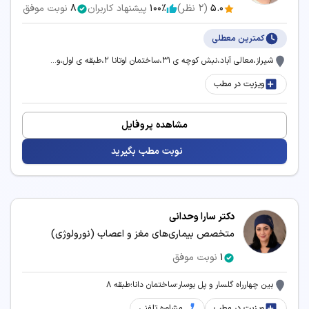
5.0
(
2
نظر)
100٪
پیشنهاد کاربران
8
نوبت موفق
کمترین معطلی
شیراز،معالی آباد،نبش کوچه ی ۳۱،ساختمان اوتانا ۲،طبقه ی اول،و...
ویزیت در مطب
مشاهده پروفایل
نوبت مطب بگیرید
دکتر سارا وحدانی
متخصص بیماری‌های مغز و اعصاب (نورولوژی)
1
نوبت موفق
بین چهارراه گلسار و پل بوسار؛ساختمان دانا؛طبقه 8
ویزیت در مطب
مشاوره تلفنی