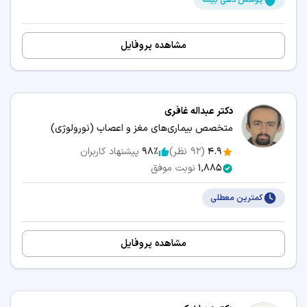
پوشش دهی بیمه
مشاهده پروفایل
دکتر عبداله غافری
متخصص بیماری‌های مغز و اعصاب (نورولوژی)
4.9
(
92
نظر)
98٪
پیشنهاد کاربران
1,885
نوبت موفق
کمترین معطلی
مشاهده پروفایل