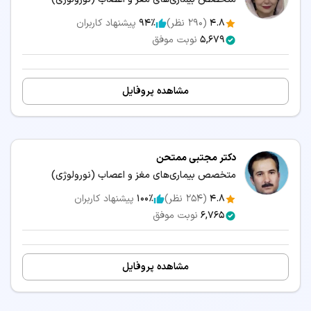
4.8
(
290
نظر)
94٪
پیشنهاد کاربران
5,679
نوبت موفق
مشاهده پروفایل
دکتر مجتبی ممتحن
متخصص بیماری‌های مغز و اعصاب (نورولوژی)
4.8
(
254
نظر)
100٪
پیشنهاد کاربران
6,765
نوبت موفق
مشاهده پروفایل