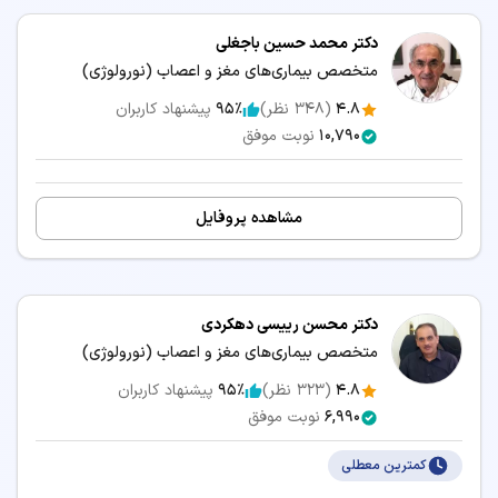
دکتر محمد حسین باجغلی
متخصص بیماری‌های مغز و اعصاب (نورولوژی)
4.8
(
348
نظر)
95٪
پیشنهاد کاربران
10,790
نوبت موفق
مشاهده پروفایل
دکتر محسن رییسی دهکردی
متخصص بیماری‌های مغز و اعصاب (نورولوژی)
4.8
(
323
نظر)
95٪
پیشنهاد کاربران
6,990
نوبت موفق
کمترین معطلی