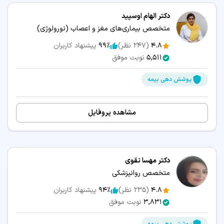
دکتر الهام اوسپید
متخصص بیماری‌های مغز و اعصاب (نورولوژی)
4.8
(
247
نظر)
99٪
پیشنهاد کاربران
5,511
نوبت موفق
پوشش دهی بیمه
مشاهده پروفایل
دکتر مهسا تقوی
متخصص روانپزشکی
4.8
(
235
نظر)
94٪
پیشنهاد کاربران
3,831
نوبت موفق