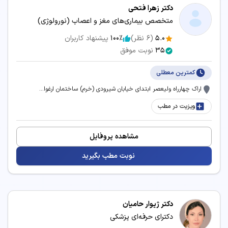
دکتر زهرا فتحی
متخصص بیماری‌های مغز و اعصاب (نورولوژی)
5.0
(
6
نظر)
100٪
پیشنهاد کاربران
35
نوبت موفق
کمترین معطلی
اراک چهارراه ولیعصر ابتدای خیابان شیرودی (خرم) ساختمان ارغوا...
ویزیت در مطب
مشاهده پروفایل
نوبت مطب بگیرید
دکتر ژیوار حامیان
دکترای حرفه‌ای پزشکی