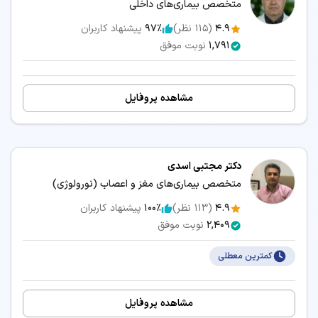
متخصص بیماری‌های داخلی
4.9
(
115
نظر)
97٪
پیشنهاد کاربران
1,791
نوبت موفق
مشاهده پروفایل
دکتر مجتبی اسدی
متخصص بیماری‌های مغز و اعصاب (نورولوژی)
4.9
(
113
نظر)
100٪
پیشنهاد کاربران
2,409
نوبت موفق
کمترین معطلی
مشاهده پروفایل