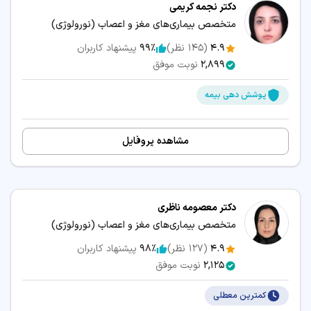
دکتر نجمه کریمی
متخصص بیماری‌های مغز و اعصاب (نورولوژی)
4.9
(
145
نظر)
99٪
پیشنهاد کاربران
2,899
نوبت موفق
پوشش دهی بیمه
مشاهده پروفایل
دکتر معصومه ناظری
متخصص بیماری‌های مغز و اعصاب (نورولوژی)
4.9
(
127
نظر)
98٪
پیشنهاد کاربران
2,125
نوبت موفق
کمترین معطلی