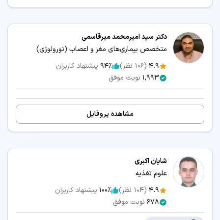
دکتر سید امیرمحمد میرقاسمی
متخصص بیماری‌های مغز و اعصاب (نورولوژی)
4.9
(
106
نظر)
94٪
پیشنهاد کاربران
1,993
نوبت موفق
مشاهده پروفایل
شایان اکبری
علوم تغذیه
4.9
(
104
نظر)
100٪
پیشنهاد کاربران
678
نوبت موفق