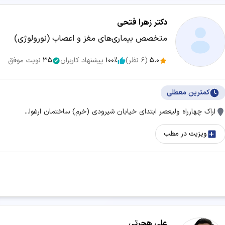
دکتر زهرا فتحی
متخصص بیماری‌های مغز و اعصاب (نورولوژی)
5.0
(
6
نظر)
100٪
پیشنهاد کاربران
35
نوبت موفق
کمترین معطلی
اراک چهارراه ولیعصر ابتدای خیابان شیرودی (خرم) ساختمان ارغوا...
ویزیت در مطب
علی هجرتی