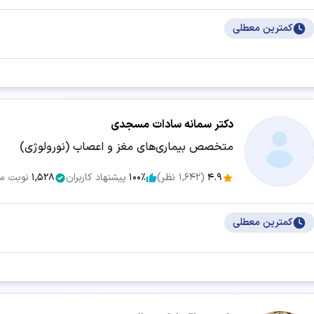
کمترین معطلی
دکتر سمانه سادات مسجدی
متخصص بیماری‌های مغز و اعصاب (نورولوژی)
4.9
(
1,642
نظر)
100٪
پیشنهاد کاربران
1,528
نوبت م
کمترین معطلی