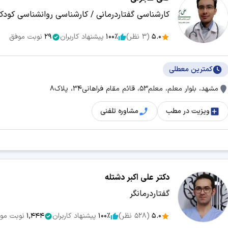
کارشناسی گفتاردرمانی / کارشناسی روانشناسی کودک
5.0
(
3
نظر)
100٪
پیشنهاد کاربران
29
نوبت موفق
کمترین معطلی
مشهد، بلوار معلم، معلم53، قائم مقام فراهانی34، پلاک8
ویزیت در مطب
مشاوره تلفنی
دکتر علی اکبر دشتله
گفتاردرمانگر
5.0
(
528
نظر)
100٪
پیشنهاد کاربران
1,444
نوبت مو