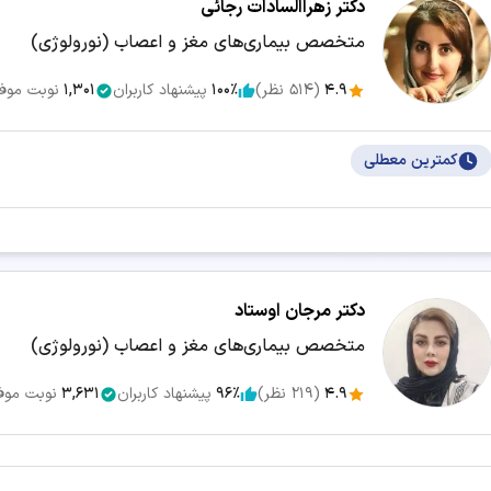
دکتر زهراالسادات رجائی
متخصص بیماری‌های مغز و اعصاب (نورولوژی)
4.9
(
514
نظر)
100٪
پیشنهاد کاربران
1,301
نوبت موف
کمترین معطلی
دکتر مرجان اوستاد
متخصص بیماری‌های مغز و اعصاب (نورولوژی)
4.9
(
219
نظر)
96٪
پیشنهاد کاربران
3,631
نوبت موف