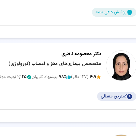
پوشش دهی بیمه
دکتر معصومه ناظری
متخصص بیماری‌های مغز و اعصاب (نورولوژی)
4.9
(
127
نظر)
98٪
پیشنهاد کاربران
2,125
نوبت موف
کمترین معطلی