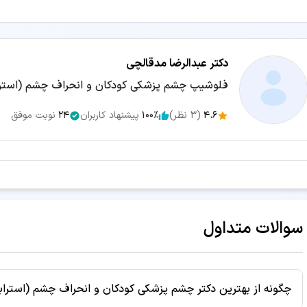
درمانی، بهترین دکتر متخصص چشم پزشکی کودکان و انحراف چشم (ا
اینترنتی نوبت رزرو کنید.
دکتر عبدالرضا مدقالچی
معیارهای انتخاب پزشک متخصص چشم پزشکی کودکان و انحر
فلوشیپ چشم پزشکی کودکان و انحراف چشم (استرا
بررسی امتیاز، رتبه و نظرات بیماران قبلی
4.6
(
3
نظر)
100٪
پیشنهاد کاربران
24
نوبت موفق
تعداد سال تجربه و تعداد ویزیت‌های موفق پزشک
تحصیلات، مدارک تخصصی و سوابق علمی دکتر
موقعیت مکانی کلینیک، مطب یا درمانگاه و سهولت دسترسی
هزینه ویزیت، معاینه و امکانات مرکز درمانی
زمان انتظار و نزدیک‌ترین وقت آزاد برای رزرو نوبت
سوالات متداول
تخصص‌های مرتبط:
چگونه از بهترین دکتر چشم پزشکی کودکان و انحراف چشم (استرا