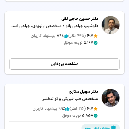
دکتر حسین حاجی تقی
فلوشیپ جراحی زانو / متخصص ارتوپدی، جراحی استخوان و مفاصل
4.7
(
465
نظر)
89٪
پیشنهاد کاربران
5,167
نوبت موفق
مشاهده پروفایل
دکتر سهیل ستاری
متخصص طب فیزیکی و توانبخشی
4.7
(
216
نظر)
99٪
پیشنهاد کاربران
5,858
نوبت موفق
پوشش دهی بیمه