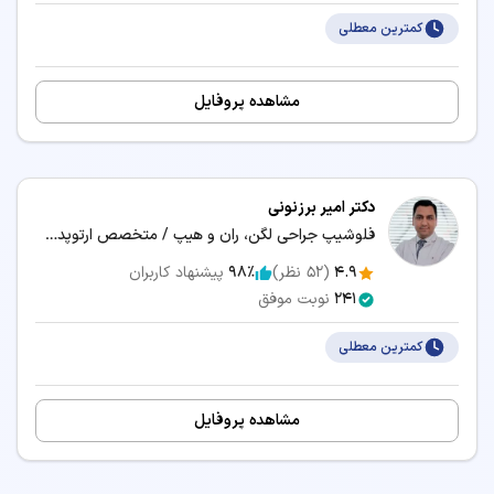
کمترین معطلی
مشاهده پروفایل
دکتر امیر برزنونی
فلوشیپ جراحی لگن، ران و هیپ / متخصص ارتوپدی، جراحی استخوان و مفاصل
4.9
(
52
نظر)
98٪
پیشنهاد کاربران
241
نوبت موفق
کمترین معطلی
مشاهده پروفایل