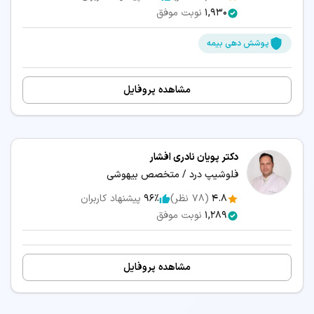
1,930
نوبت موفق
پوشش دهی بیمه
مشاهده پروفایل
دکتر پویان نادری افشار
فلوشیپ درد / متخصص بیهوشی
4.8
(
78
نظر)
96٪
پیشنهاد کاربران
1,289
نوبت موفق
مشاهده پروفایل