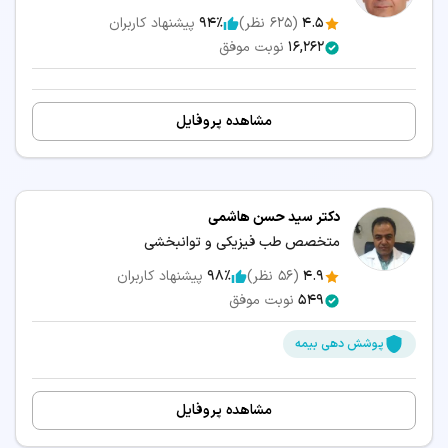
4.5
(
625
نظر)
94٪
پیشنهاد کاربران
16,262
نوبت موفق
مشاهده پروفایل
دکتر سید حسن هاشمی
متخصص طب فیزیکی و توانبخشی
4.9
(
56
نظر)
98٪
پیشنهاد کاربران
549
نوبت موفق
پوشش دهی بیمه
مشاهده پروفایل