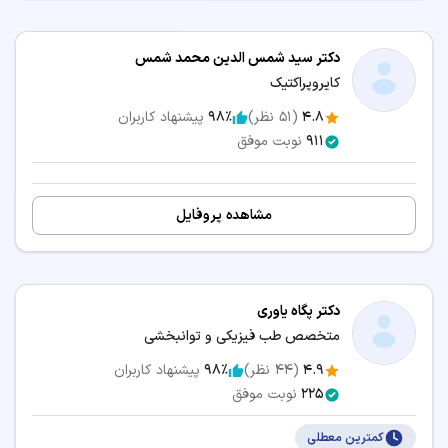
دکتر سید شمس الدین محمد شمس
کایروپراکتیک
4.8
(
51
نظر)
98٪
پیشنهاد کاربران
911
نوبت موفق
مشاهده پروفایل
دکتر پگاه یاوری
متخصص طب فیزیکی و توانبخشی
4.9
(
44
نظر)
98٪
پیشنهاد کاربران
225
نوبت موفق
کمترین معطلی