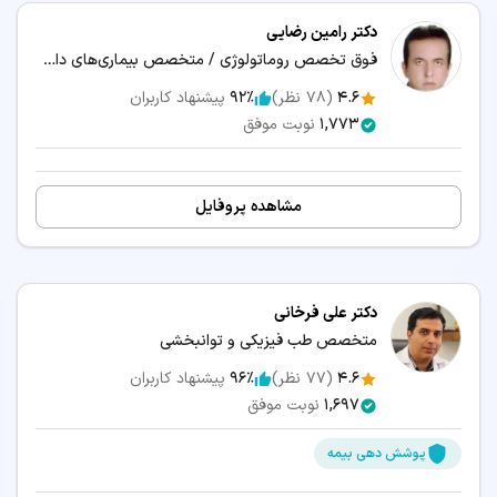
دکتر رامین رضایی
فوق تخصص روماتولوژی / متخصص بیماری‌های داخلی
4.6
(
78
نظر)
92٪
پیشنهاد کاربران
1,773
نوبت موفق
مشاهده پروفایل
دکتر علی فرخانی
متخصص طب فیزیکی و توانبخشی
4.6
(
77
نظر)
96٪
پیشنهاد کاربران
1,697
نوبت موفق
پوشش دهی بیمه