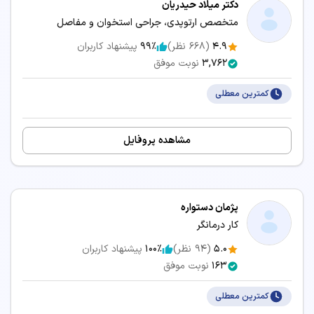
هزینه ویزیت، معاینه و امکانات مرکز درمانی
دکتر میلاد حیدریان
متخصص ارتوپدی، جراحی استخوان و مفاصل
زمان انتظار و نزدیک‌ترین وقت آزاد برای رزرو نوبت
4.9
(
668
نظر)
99٪
پیشنهاد کاربران
3,762
نوبت موفق
سرویس‌های مرتبط:
کمترین معطلی
مشاوره آنلاین درد شانه و کتف
مشاهده پروفایل
پژمان دستواره
کار درمانگر
5.0
(
94
نظر)
100٪
پیشنهاد کاربران
163
نوبت موفق
کمترین معطلی