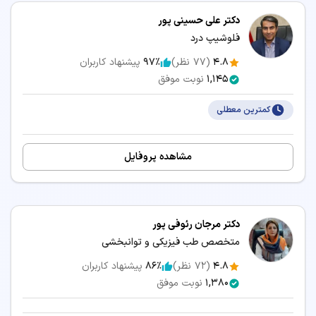
دکتر علی حسینی پور
فلوشیپ درد
4.8
(
77
نظر)
97٪
پیشنهاد کاربران
1,145
نوبت موفق
کمترین معطلی
مشاهده پروفایل
دکتر مرجان رئوفی پور
متخصص طب فیزیکی و توانبخشی
4.8
(
72
نظر)
86٪
پیشنهاد کاربران
1,380
نوبت موفق