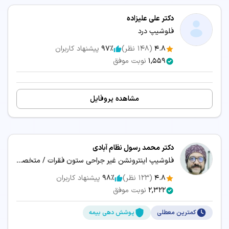
دکتر علی علیزاده
فلوشیپ درد
4.8
(
148
نظر)
97٪
پیشنهاد کاربران
1,559
نوبت موفق
مشاهده پروفایل
دکتر محمد رسول نظام آبادی
فلوشیپ اینترونشن غیر جراحی ستون فقرات / متخصص طب فیزیکی و توانبخشی
4.8
(
123
نظر)
98٪
پیشنهاد کاربران
2,322
نوبت موفق
کمترین معطلی
پوشش دهی بیمه