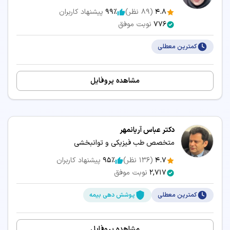
4.8
(
89
نظر)
99٪
پیشنهاد کاربران
776
نوبت موفق
کمترین معطلی
مشاهده پروفایل
دکتر عباس آریانمهر
متخصص طب فیزیکی و توانبخشی
4.7
(
136
نظر)
95٪
پیشنهاد کاربران
2,717
نوبت موفق
کمترین معطلی
پوشش دهی بیمه
مشاهده پروفایل