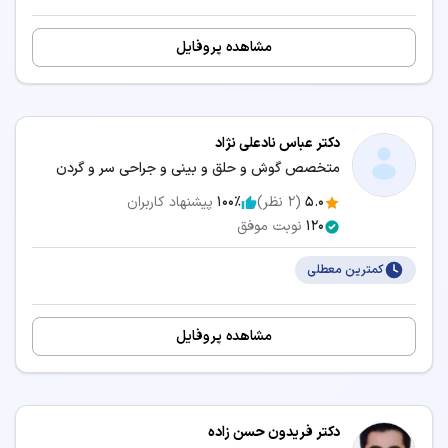
سرگیجه
شنوایی سنجی کودکان
مشاهده پروفایل
شکستگی بینی
عفونت گوش
عمل انحراف بینی
عمل بینی استخوانی
دکتر عباس نادعلی نژاد
(سپتوپلاستی)
متخصص گوش و حلق و بینی و جراحی سر و گردن
عمل بینی بدون بیهوشی
عمل بینی بدون تامپون
5.0
(
2
نظر)
100٪
پیشنهاد کاربران
120
نوبت موفق
عمل بینی به روش بسته
عمل بینی طبیعی
کمترین معطلی
عمل بینی غضروفی
عمل بینی فانتزی
عمل بینی مردانه
عمل بینی گوشتی
مشاهده پروفایل
تخصص‌های مرتبط:
دکتر فریدون حسن زاده
👨‍⚕️ نوبت‌دهی دکتر فلوشیپ طب خواب در آمل