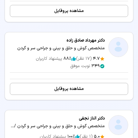
مشاهده پروفایل
سرگیجه
شنوایی سنجی کودکان
شکستگی بینی
عفونت گوش
دکتر مهرداد صادق زاده
عمل انحراف بینی
عمل بینی استخوانی
(سپتوپلاستی)
متخصص گوش و حلق و بینی و جراحی سر و گردن
4.7
(
17
نظر)
88٪
پیشنهاد کاربران
عمل بینی بدون بیهوشی
عمل بینی بدون تامپون
349
نوبت موفق
عمل بینی به روش بسته
عمل بینی طبیعی
عمل بینی غضروفی
عمل بینی فانتزی
مشاهده پروفایل
عمل بینی مردانه
عمل بینی گوشتی
دکتر الناز نجفی
تخصص‌های مرتبط:
متخصص گوش و حلق و بینی و جراحی سر و گردن / دکترای حرفه‌ای پزشکی
👨‍⚕️ نوبت‌دهی دکتر فلوشیپ طب خواب در سبزوار
5.0
(
1
نظر)
100٪
پیشنهاد کاربران