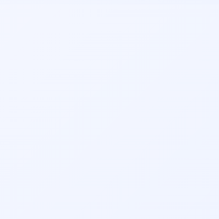
بیماران قبلی، موقعیت مکانی مطب و هزینه ویزیت توجه کنید.
همچنین می‌توانید نظرات بیماران قبلی را مطالعه نمایید.
سرگیجه
شنوایی سنجی کودکان
شکستگی بینی
عفونت گوش
عمل انحراف بینی
عمل بینی استخوانی
(سپتوپلاستی)
عمل بینی بدون بیهوشی
عمل بینی بدون تامپون
عمل بینی به روش بسته
عمل بینی طبیعی
عمل بینی غضروفی
عمل بینی فانتزی
عمل بینی مردانه
عمل بینی گوشتی
تخصص‌های مرتبط:
👨‍⚕️ نوبت‌دهی دکتر فلوشیپ طب خواب در زرند