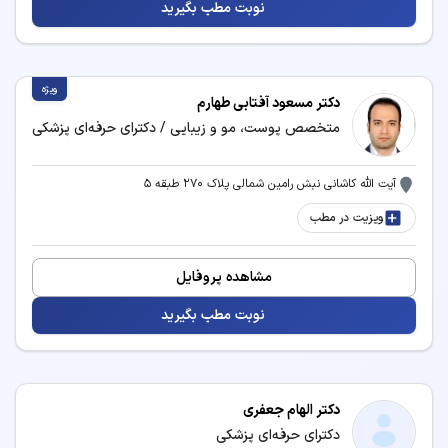
نوبت مطب بگیرید
خدمات و بیماری‌های مرتبط با تخصص پزشکی
ویژه
دکتر مسعود آفتابی طهارم
پزشکان متخصص پزشکی می‌توانند در زمینه‌های زیر
متخصص پوست، مو و زیبایی / دکترای حرفه‌ای پزشکی
خدمات درمانی و مشاوره ارائه دهند:
برداشتن خال
بلفاروپلاستی
آیت الله کاشانی نبش رامین شمالی پلاک ۲۷۰ طبقه ۵
ویزیت در مطب
تزریق بوتاکس
تزریق فیلر
تزریق مزوژل
جوانسازی پوست
مشاهده پروفایل
حذف موهای زائد
درمان آکنه و جوش
نوبت مطب بگیرید
درمان و پیشگیری از افتادگی
دستگاه لاغری
صورت
دکتر الهام جعفری
رفع غبغب
زاویه سازی فک
دکترای حرفه‌ای پزشکی