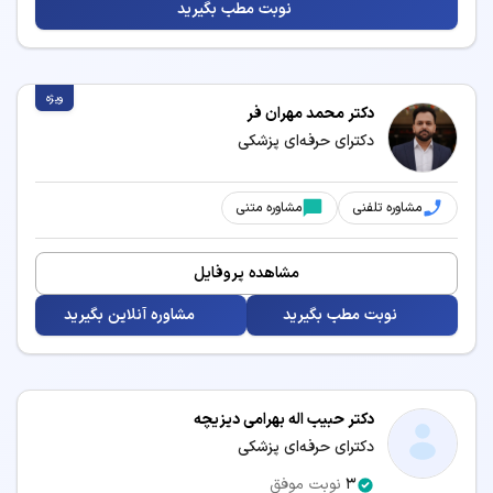
نوبت مطب بگیرید
خدمات و بیماری‌های مرتبط با تخصص پزشکی
ویژه
دکتر محمد مهران فر
پزشکان متخصص پزشکی می‌توانند در زمینه‌های زیر
دکترای حرفه‌ای پزشکی
خدمات درمانی و مشاوره ارائه دهند:
برداشتن خال
بلفاروپلاستی
مشاوره تلفنی
مشاوره متنی
تزریق بوتاکس
تزریق فیلر
مشاهده پروفایل
تزریق مزوژل
جوانسازی پوست
نوبت مطب بگیرید
مشاوره آنلاین بگیرید
حذف موهای زائد
درمان آکنه و جوش
درمان و پیشگیری از افتادگی
دستگاه لاغری
صورت
دکتر حبیب اله بهرامی دیزیچه
دکترای حرفه‌ای پزشکی
رفع غبغب
زاویه سازی فک
3
نوبت موفق