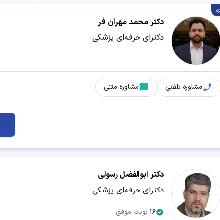
ژه
برداشتن خال
بلفاروپلاستی
دکتر محمد مهران فر
دکترای حرفه‌ای پزشکی
تزریق فیلر
تزریق مزوژل
حذف موهای زائد
درمان آکنه و جوش
مشاوره تلفنی
مشاوره متنی
دستگاه لاغری
رفع غبغب
طب سوزنی
عمل بای پس معده
مزوتراپی
هایفوتراپی
دکتر ابوالفضل رسولی
پی آر پی صورت
دکترای حرفه‌ای پزشکی
16
نوبت موفق