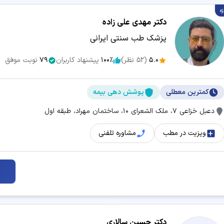
ژه
برداشتن خال
بلفاروپلاستی
دکتر مهدی علی زاده
پزشک طب سنتی ایرانی
تزریق فیلر
تزریق مزوژل
5.0
(
52
نظر)
100٪
پیشنهاد کاربران
79
نوبت موفق
حذف موهای زائد
درمان آکنه و جوش
کمترین معطلی
پوشش دهی بیمه
دستگاه لاغری
رفع غبغب
دعبل خزاعی ۷، ملک الشعرای ۱۰، ساختمان مهراد، طبقه اول
طب سوزنی
عمل بای پس معده
ویزیت در مطب
مشاوره تلفنی
مزوتراپی
هایفوتراپی
پی آر پی صورت
دکتر حسین سالاری