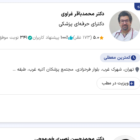
ژه
دکتر محمدباقر غراوی
تزریق فیلر
تزریق مزوژل
دکترای حرفه‌ای پزشکی
حذف موهای زائد
درمان آکنه و جوش
5.0
(
173
نظر)
100٪
پیشنهاد کاربران
341
نوبت موفق
دستگاه لاغری
رفع غبغب
کمترین معطلی
تهران، شهرک غرب، بلوار فرحزادی، مجتمع پزشکان آتیه غرب، طبقه ...
طب سوزنی
عمل بای پس معده
ویزیت در مطب
مزوتراپی
هایفوتراپی
پی آر پی صورت
جستجو در شهرهای دیگر:
دکتر محمدحسن نصیری خورموجی