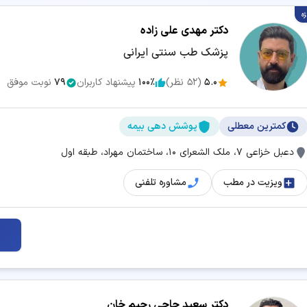
ژه
برداشتن خال
بلفاروپلاستی
دکتر مهدی علی زاده
پزشک طب سنتی ایرانی
تزریق فیلر
تزریق مزوژل
5.0
(
52
نظر)
100٪
پیشنهاد کاربران
79
نوبت موفق
حذف موهای زائد
درمان آکنه و جوش
کمترین معطلی
پوشش دهی بیمه
دستگاه لاغری
رفع غبغب
دعبل خزاعی ۷، ملک الشعرای ۱۰، ساختمان مهراد، طبقه اول
طب سوزنی
عمل بای پس معده
ویزیت در مطب
مشاوره تلفنی
مزوتراپی
هایفوتراپی
پی آر پی صورت
دکتر سعید حاجی رحیم خان