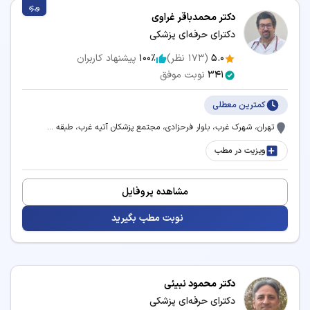
ویژه
دکتر محمدباقر غراوی
دکترای حرفه‌ای پزشکی
خدمات و بیماری‌های مرتبط با تخصص پزشکی
5.0
(
173
نظر)
100٪
پیشنهاد کاربران
پزشکان متخصص پزشکی می‌توانند در زمینه‌های زیر
341
نوبت موفق
خدمات درمانی و مشاوره ارائه دهند:
کمترین معطلی
برداشتن خال
بلفاروپلاستی
تهران، شهرک غرب، بلوار فرحزادی، مجتمع پزشکان آتیه غرب، طبقه ...
ویزیت در مطب
تزریق بوتاکس
تزریق فیلر
تزریق مزوژل
جوانسازی پوست
مشاهده پروفایل
حذف موهای زائد
درمان آکنه و جوش
نوبت مطب بگیرید
درمان و پیشگیری از افتادگی
دستگاه لاغری
صورت
دکتر محمود نبیئی
رفع غبغب
زاویه سازی فک
دکترای حرفه‌ای پزشکی