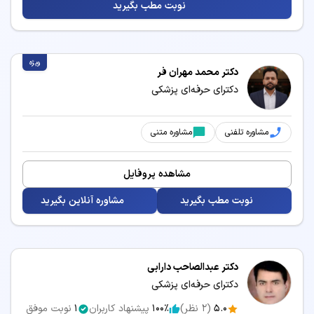
نوبت مطب بگیرید
خدمات و بیماری‌های مرتبط با تخصص پزشکی
ویژه
دکتر محمد مهران فر
پزشکان متخصص پزشکی می‌توانند در زمینه‌های زیر
دکترای حرفه‌ای پزشکی
خدمات درمانی و مشاوره ارائه دهند:
برداشتن خال
بلفاروپلاستی
مشاوره تلفنی
مشاوره متنی
تزریق بوتاکس
تزریق فیلر
مشاهده پروفایل
تزریق مزوژل
جوانسازی پوست
نوبت مطب بگیرید
مشاوره آنلاین بگیرید
حذف موهای زائد
درمان آکنه و جوش
درمان و پیشگیری از افتادگی
دستگاه لاغری
صورت
دکتر عبدالصاحب دارابی
دکترای حرفه‌ای پزشکی
رفع غبغب
زاویه سازی فک
5.0
(
2
نظر)
100٪
پیشنهاد کاربران
1
نوبت موفق