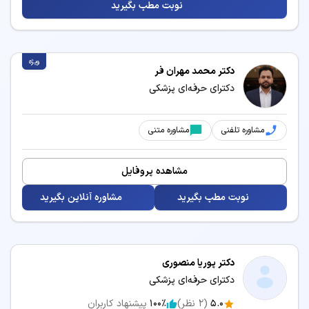
نوبت مطب بگیرید
خدمات و بیماری‌های مرتبط با تخصص پزشکی
ویژه
دکتر محمد مهران فر
پزشکان متخصص پزشکی می‌توانند در زمینه‌های زیر
دکترای حرفه‌ای پزشکی
خدمات درمانی و مشاوره ارائه دهند:
برداشتن خال
بلفاروپلاستی
مشاوره تلفنی
مشاوره متنی
تزریق بوتاکس
تزریق فیلر
مشاهده پروفایل
تزریق مزوژل
جوانسازی پوست
نوبت مطب بگیرید
مشاوره آنلاین بگیرید
حذف موهای زائد
درمان آکنه و جوش
درمان و پیشگیری از افتادگی
دستگاه لاغری
صورت
دکتر پوریا منصوری
دکترای حرفه‌ای پزشکی
رفع غبغب
زاویه سازی فک
5.0
(
2
نظر)
100٪
پیشنهاد کاربران