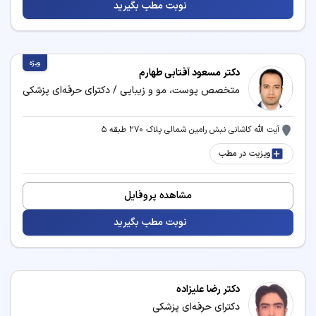
نوبت مطب بگیرید
خدمات و بیماری‌های مرتبط با تخصص پزشکی
ویژه
دکتر مسعود آفتابی طهارم
پزشکان متخصص پزشکی می‌توانند در زمینه‌های زیر
متخصص پوست، مو و زیبایی / دکترای حرفه‌ای پزشکی
خدمات درمانی و مشاوره ارائه دهند:
برداشتن خال
بلفاروپلاستی
آیت الله کاشانی نبش رامین شمالی پلاک ۲۷۰ طبقه ۵
ویزیت در مطب
تزریق بوتاکس
تزریق فیلر
تزریق مزوژل
جوانسازی پوست
مشاهده پروفایل
حذف موهای زائد
درمان آکنه و جوش
نوبت مطب بگیرید
درمان و پیشگیری از افتادگی
دستگاه لاغری
صورت
دکتر رضا علیزاده
رفع غبغب
زاویه سازی فک
دکترای حرفه‌ای پزشکی