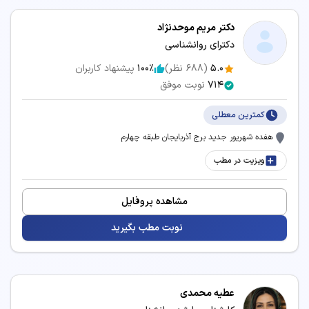
دکتر مریم موحدنژاد
دکترای روانشناسی
5.0
(
688
نظر)
100٪
پیشنهاد کاربران
714
نوبت موفق
کمترین معطلی
هفده شهریور جدید برج آذربایجان طبقه چهارم
ویزیت در مطب
مشاهده پروفایل
نوبت مطب بگیرید
عطیه محمدی