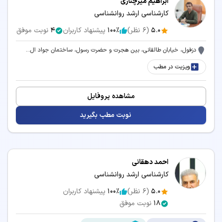
ابراهیم میرچناری
کارشناسی ارشد روانشناسی
5.0
(
6
نظر)
100٪
پیشنهاد کاربران
4
نوبت موفق
دزفول، خیابان طالقانی، بین هجرت و حضرت رسول، ساختمان جواد ال...
ویزیت در مطب
مشاهده پروفایل
نوبت مطب بگیرید
احمد دهقانی
کارشناسی ارشد روانشناسی
5.0
(
6
نظر)
100٪
پیشنهاد کاربران
18
نوبت موفق