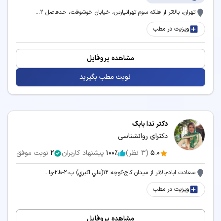
تهران، بالاتر از فلکه سوم تهرانپارس، خیابان خوشوقت، حدفاصل 2...
ویزیت در مطب
مشاهده پروفایل
نوبت مطب بگیرید
دکتر ندا بابک
دکترای روانشناسی
5.0
(
3
نظر)
100٪
پیشنهاد کاربران
2
نوبت موفق
سعادت اباد-بالاتر از ميدان كاج-كوچه ١٢(علي اكبري) پ٢٠-ط٢-وا...
ویزیت در مطب
مشاهده پروفایل