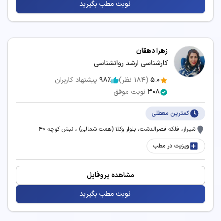
هزینه ویزیت، معاینه و امکانات مرکز درمانی
نوبت مطب بگیرید
زمان انتظار و نزدیک‌ترین وقت آزاد برای رزرو نوبت
سرویس‌های مرتبط:
زهرا دهقان
کارشناسی ارشد روانشناسی
مشاوره آنلاین مشاوره قبل ازدواج
5.0
(
184
نظر)
98٪
پیشنهاد کاربران
308
نوبت موفق
کمترین معطلی
شیراز، فلکه قصرالدشت، بلوار وکلا (همت شمالی) ، نبش کوچه 40
ویزیت در مطب
مشاهده پروفایل
نوبت مطب بگیرید