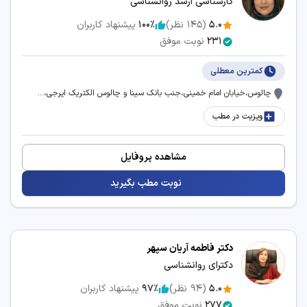
کارشناسی ارشد روانشناسی
5.0
(
145
نظر)
100٪
پیشنهاد کاربران
231
نوبت موفق
کمترین معطلی
چالوس،خیابان امام خمینی،جنب بانک سینا و چالوس الکتریک ایرجی،...
ویزیت در مطب
مشاهده پروفایل
نوبت مطب بگیرید
دکتر فاطمه آریان سپهر
دکترای روانشناسی
5.0
(
94
نظر)
97٪
پیشنهاد کاربران
277
نوبت موفق