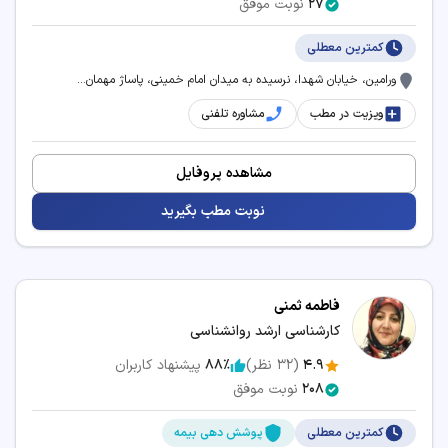
27
نوبت موفق
کمترین معطلی
ورامین، خیابان شهدا، نرسیده به میدان امام خمینی، پاساژ مهمان...
ویزیت در مطب
مشاوره تلفنی
مشاهده پروفایل
نوبت مطب بگیرید
فاطمه ثمنی
کارشناسی ارشد روانشناسی
4.9
(
32
نظر)
88٪
پیشنهاد کاربران
208
نوبت موفق
کمترین معطلی
پوشش دهی بیمه