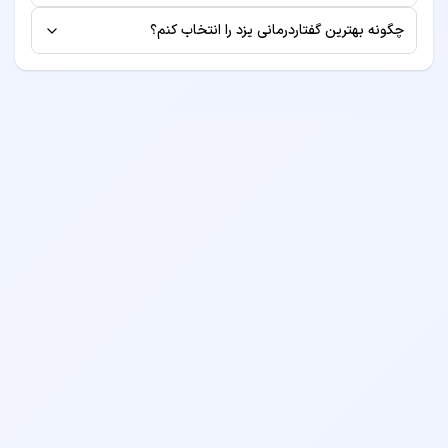
برخی از پزشکان طرف قرارداد بیمه‌های مختلف هستند. برای
ممکن است هزینه‌های جانبی مانند آزمایش یا رادیولوژی
چگونه بهترین گفتاردرمانی یزد را انتخاب کنم؟
اطلاع از لیست بیمه‌های طرف قرارداد، به صفحه پروفایل دکتر
جداگانه محاسبه شود.
برای انتخاب بهترین گفتاردرمانی، به معیارهایی مانند سابقه
مراجعه کنید یا قبل از رزرو نوبت با مطب تماس بگیرید.
کاری، تخصص، امتیازات بیماران قبلی، موقعیت مکانی مطب و
هزینه ویزیت توجه کنید. همچنین می‌توانید نظرات بیماران
قبلی را مطالعه نمایید.