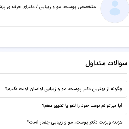
متخصص پوست، مو و زیبایی / دکترای حرفه‌ای پز
10 جلسه مزوتراپی مو
آبرسانی پوست
اسید تراپی
اسید تراپی صورت
افتادگی رحم
الکتروآکوپانکچر
اندولیفت
اندولیفت غبغب
سوالات متداول
اچ پی وی HPV
براکیوپلاستی (لیفت بازو)
چگونه از بهترین دکتر پوست، مو و زیبایی لواسان نوبت بگیرم؟
برداشتن زگیل
برداشتن میخچه
برای رزرو نوبت از بهترین دکتر پوست، مو و زیبایی لواسان، کاف
آیا می‌توانم نوبت خود را لغو یا تغییر دهم؟
زمان‌های خالی، ساعت مناسب را انتخاب کنید. سپس اطلاعات خود ر
بلفارواسپاسم
بلفاروپلاستی
به صورت پیامک برای شما ارسال می‌شود.
بله، شما می‌توانید تا قبل از زمان ویزیت، نوبت خود را از طریق پ
هزینه ویزیت دکتر پوست، مو و زیبایی چقدر است؟
موقع نوبت باعث می‌شود بیماران دیگر نیز بتوانند از آن زمان است