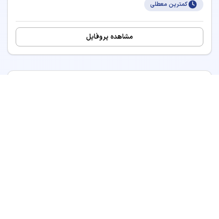
کمترین معطلی
مشاهده پروفایل
دکتر نسترن محصل
مرتب‌سازی نتایج
متخصص پوست، مو و زیبایی
4.8
(
51
نظر)
98٪
پیشنهاد کاربران
759
نوبت موفق
پیش‌فرض
مرتب‌سازی بر اساس الگوریتم سیستم
مشاهده پروفایل
محبوب‌ترین
بر اساس تعداد پیشنهادات کاربران
دکتر مریم رضائی