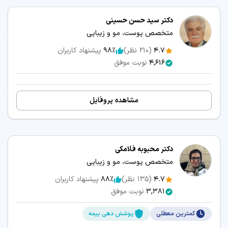
دکتر سید حسن حسینی
متخصص پوست، مو و زیبایی
4.7
(
210
نظر)
98٪
پیشنهاد کاربران
4,616
نوبت موفق
مشاهده پروفایل
دکتر محبوبه فلامکی
متخصص پوست، مو و زیبایی
4.7
(
135
نظر)
88٪
پیشنهاد کاربران
3,381
نوبت موفق
کمترین معطلی
پوشش دهی بیمه