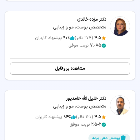
دکتر مژده خالدی
متخصص پوست، مو و زیبایی
4.5
(
204
نظر)
90٪
پیشنهاد کاربران
7,085
نوبت موفق
مشاهده پروفایل
دکتر خلیل الله حامدپور
متخصص پوست، مو و زیبایی
4.5
(
120
نظر)
94٪
پیشنهاد کاربران
2,502
نوبت موفق
پوشش دهی بیمه