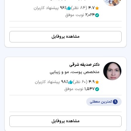
4.7
(
84
نظر)
96٪
پیشنهاد کاربران
2,024
نوبت موفق
مشاهده پروفایل
دکتر صدیقه شرقی
متخصص پوست، مو و زیبایی
4.9
(
60
نظر)
98٪
پیشنهاد کاربران
1,547
نوبت موفق
کمترین معطلی
مشاهده پروفایل