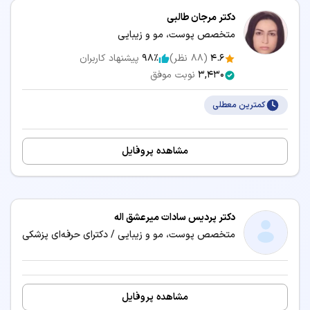
هزینه ویزیت، معاینه و امکانات مرکز درمانی
دکتر مرجان طالبی
زمان انتظار و نزدیک‌ترین وقت آزاد برای رزرو نوبت
متخصص پوست، مو و زیبایی
4.6
(
88
نظر)
98٪
پیشنهاد کاربران
3,430
نوبت موفق
خدمات و بیماری‌های مرتبط با تخصص پوست، مو و
زیبایی
کمترین معطلی
پزشکان متخصص پوست، مو و زیبایی می‌توانند در
زمینه‌های زیر خدمات درمانی و مشاوره ارائه دهند:
مشاهده پروفایل
10 جلسه مزوتراپی مو
آبرسانی پوست
ابدومینوپلاستی
اسید تراپی
دکتر پردیس سادات میرعشق اله
متخصص پوست، مو و زیبایی / دکترای حرفه‌ای پزشکی
اسید تراپی صورت
اصلاح فرم بینی
افتادگی رحم
الکتروآکوپانکچر
مشاهده پروفایل
اندو دندان
اندولیفت