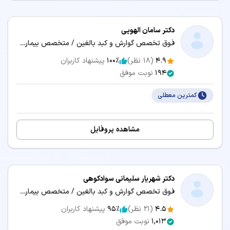
بوتاکس معده
تزریق بوتاکس
تناسب اندام
جراحی آندوسکوپی
دکتر سامان الهویی
فوق تخصص گوارش و کبد بالغین / متخصص بیماری‌های داخلی
جراحی با لیزر
جراحی شقاق (فیشر مقعدی)
4.9
(
18
نظر)
100٪
پیشنهاد کاربران
جراحی لاغری
دستگاه لاغری
194
نوبت موفق
سرطان مری
سنگ حالب
کمترین معطلی
سنگ مجاری ادراری
سونوگرافی کبد
مشاهده پروفایل
سیروز کبدی
شکم درد و دل درد
تخصص‌های مرتبط:
دکتر شهریار سلیمانی سوادکوهی
فوق تخصص گوارش و کبد بالغین / متخصص بیماری‌های داخلی
👨‍⚕️ نوبت‌دهی دکتر متخصص بیماری‌های داخلی در بابل
4.5
(
21
نظر)
95٪
پیشنهاد کاربران
👨‍⚕️ نوبت‌دهی دکتر فلوشیپ طب خواب در بابل
1,013
نوبت موفق
👨‍⚕️ نوبت‌دهی دکتر فوق تخصص بیماری‌های کلیه (نفرولوژی) در