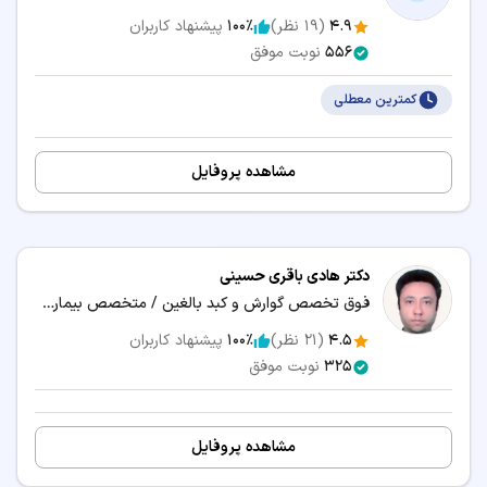
4.9
(
19
نظر)
100٪
پیشنهاد کاربران
556
نوبت موفق
کمترین معطلی
مشاهده پروفایل
دکتر هادی باقری حسینی
فوق تخصص گوارش و کبد بالغین / متخصص بیماری‌های داخلی
4.5
(
21
نظر)
100٪
پیشنهاد کاربران
325
نوبت موفق
مشاهده پروفایل