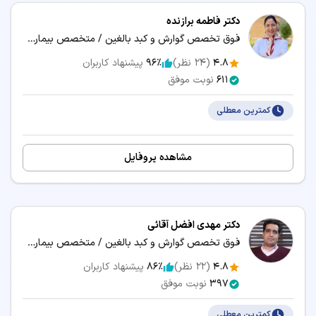
دکتر فاطمه برازنده
فوق تخصص گوارش و کبد بالغین / متخصص بیماری‌های داخلی
4.8
(
24
نظر)
96٪
پیشنهاد کاربران
611
نوبت موفق
کمترین معطلی
مشاهده پروفایل
دکتر مهدی افضل آقائی
فوق تخصص گوارش و کبد بالغین / متخصص بیماری‌های داخلی
4.8
(
22
نظر)
86٪
پیشنهاد کاربران
397
نوبت موفق
کمترین معطلی