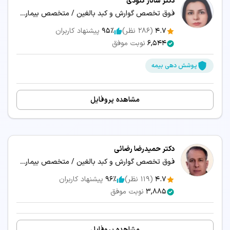
دکتر ساناز گنودی
موقعیت مکانی کلینیک، مطب یا درمانگاه و سهولت دسترسی
فوق تخصص گوارش و کبد بالغین / متخصص بیماری‌های داخلی
هزینه ویزیت، معاینه و امکانات مرکز درمانی
4.7
(
286
نظر)
95٪
پیشنهاد کاربران
6,544
نوبت موفق
زمان انتظار و نزدیک‌ترین وقت آزاد برای رزرو نوبت
پوشش دهی بیمه
خدمات و بیماری‌های مرتبط با تخصص گوارش و کبد
بزرگسالان و بالغین
مشاهده پروفایل
پزشکان متخصص گوارش و کبد بزرگسالان و بالغین
می‌توانند در زمینه‌های زیر خدمات درمانی و مشاوره ارائه
دکتر حمیدرضا رضائی
دهند:
فوق تخصص گوارش و کبد بالغین / متخصص بیماری‌های داخلی
آندوسکوپی
آندوسکوپی سونوگرافی
4.7
(
119
نظر)
96٪
پیشنهاد کاربران
3,885
نوبت موفق
اسپاسم مری
الاستوگرافی کبد
اینتوبه (لوله گذاری)
بالون معده
مشاهده پروفایل