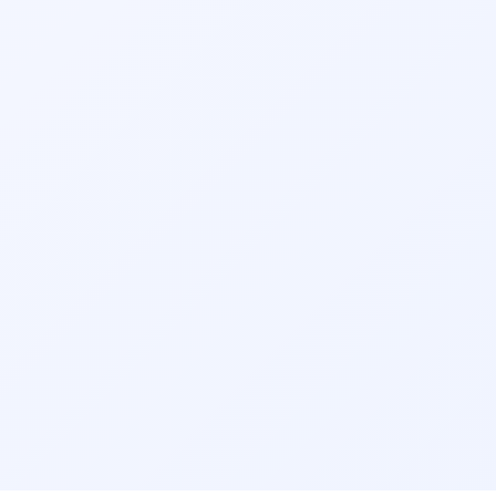
بوتاکس معده
تزریق بوتاکس
تناسب اندام
جراحی آندوسکوپی
جراحی با لیزر
جراحی شقاق (فیشر مقعدی)
جراحی لاغری
دستگاه لاغری
سرطان مری
سنگ حالب
سنگ مجاری ادراری
سونوگرافی کبد
سیروز کبدی
شکم درد و دل درد
تخصص‌های مرتبط:
👨‍⚕️ نوبت‌دهی دکتر متخصص بیماری‌های داخلی در خمینی شهر
👨‍⚕️ نوبت‌دهی دکتر فلوشیپ طب خواب در خمینی شهر