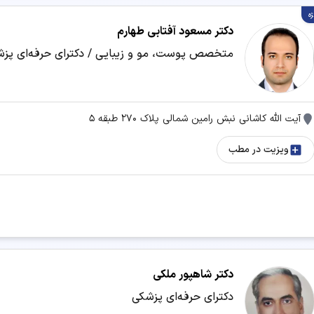
ژه
دکتر مسعود آفتابی طهارم
تزریق فیلر
تزریق مزوژل
متخصص پوست، مو و زیبایی / دکترای حرفه‌ای پز
حذف موهای زائد
درمان آکنه و جوش
آیت الله کاشانی نبش رامین شمالی پلاک ۲۷۰ طبقه ۵
دستگاه لاغری
رفع غبغب
ویزیت در مطب
طب سوزنی
عمل بای پس معده
مزوتراپی
هایفوتراپی
پی آر پی صورت
دکتر شاهپور ملکی
دکترای حرفه‌ای پزشکی
جستجو در شهرهای دیگر: