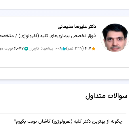
اینترنتی نوبت رزرو کنید.
معیارهای انتخاب پزشک متخصص کلیه (نفرولوژی) خوب
دکتر علیرضا سلیمانی
بررسی امتیاز، رتبه و نظرات بیماران قبلی
فوق تخصص بیماری‌های کلیه (نفرولوژی) / متخصص
تعداد سال تجربه و تعداد ویزیت‌های موفق پزشک
4.7
(
328
نظر)
100٪
پیشنهاد کاربران
6,077
نوبت مو
تحصیلات، مدارک تخصصی و سوابق علمی دکتر
موقعیت مکانی کلینیک، مطب یا درمانگاه و سهولت دسترسی
هزینه ویزیت، معاینه و امکانات مرکز درمانی
زمان انتظار و نزدیک‌ترین وقت آزاد برای رزرو نوبت
سوالات متداول
تخصص‌های مرتبط:
چگونه از بهترین دکتر کلیه (نفرولوژی) کاشان نوبت بگیرم؟
👨‍⚕️ نوبت‌دهی دکتر متخصص بیماری‌های داخلی در کاشان
👨‍⚕️ نوبت‌د