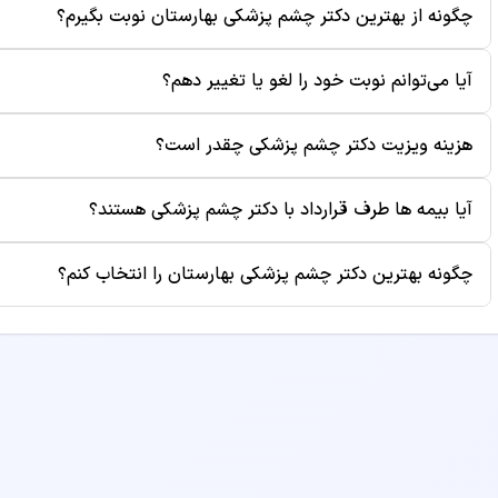
چگونه از بهترین دکتر چشم پزشکی بهارستان نوبت بگیرم؟
آب مروارید (کاتاراکت)
آستیگماتیسم چشم
برای رزرو نوبت از بهترین دکتر چشم پزشکی بهارستان، کافی است
آیا می‌توانم نوبت خود را لغو یا تغییر دهم؟
زمان‌های خالی، ساعت مناسب را انتخاب کنید. سپس اطلاعات خود ر
بلفاروپلاستی
بوتاکس خط اخم
به صورت پیامک برای شما ارسال می‌شود.
بله، شما می‌توانید تا قبل از زمان ویزیت، نوبت خود را از طریق پ
هزینه ویزیت دکتر چشم پزشکی چقدر است؟
موقع نوبت باعث می‌شود بیماران دیگر نیز بتوانند از آن زمان است
بوتاکس صورت
بوتاکس پیشانی
هزینه ویزیت هر پزشک متفاوت است و در صفحه پروفایل دکتر نم
آیا بیمه ها طرف قرارداد با دکتر چشم پزشکی هستند؟
بوده و ممکن است هزینه‌های جانبی مانند آزمایش یا رادیولوژی 
جراحی آندوسکوپی
جراحی افتادگی پلک
برخی از پزشکان طرف قرارداد بیمه‌های مختلف هستند. برای اطلا
چگونه بهترین دکتر چشم پزشکی بهارستان را انتخاب کنم؟
پروفایل دکتر مراجعه کنید یا قبل از رزرو نوبت با مطب تماس بگ
جراحی عیوب انکساری چشم
جراحی لیفت ابرو
برای انتخاب بهترین دکتر چشم پزشکی، به معیارهایی مانند سابق
مکانی مطب و هزینه ویزیت توجه کنید. همچنین می‌توانید نظرات ب
جراحی پلاستیک زیبایی پلک
جراحی پلک
دیابت و قند خون
شبکیه (ویتره و رتین)